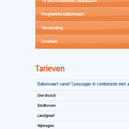
Te personaliseren cadeaubon
Programma ballonvaart
Verzending
Locaties
Tarieven
Ballonvaart vanaf 1 passagier in combinatie met 
Den Bosch
Eindhoven
Landgraaf
Nijmegen