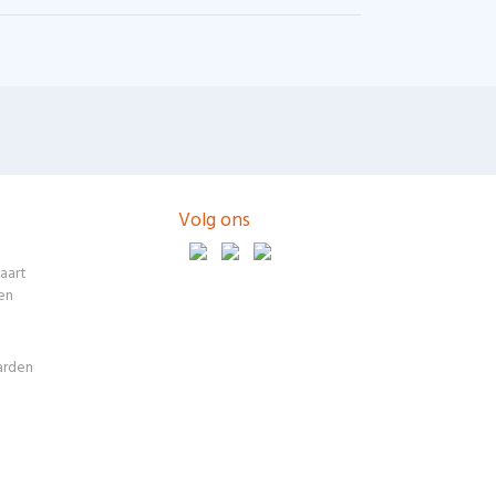
Volg ons
aart
en
arden