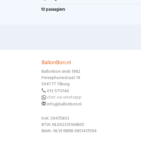
10 passagiers
BallonBon.nl
Ballonbon sinds 1982
Persephonestraat 19
5047 TT Tilburg
013-5713140
chat via whatsapp
info@ballonbon.nl
KvK: 59475803
BTW: NL002335164B05
IBAN : NL19 RBRB 0851417094