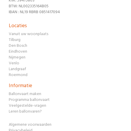
KvK: 59475803
BTW: NL002335164B05
IBAN : NL19 RBRB 0851417094
Locaties
Vanuit uw woonplaats
Tilburg
Den Bosch
Eindhoven
Nijmegen
Venlo
Landgraaf
Roermond
Informatie
Ballonvaart maken
Programma ballonvaart
Veelgestelde-vragen
Leren ballonvaren?
Algemene voorwaarden
Privacybeleid